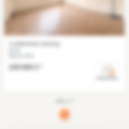
2 schlafzimmer wohnung
67 m²
Maisons-Alfort
259 000 €
*
Val de Marne
Seite 1/1
1
(current)