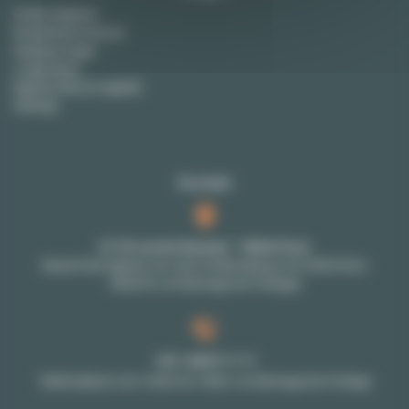
Unsere Agentur
Kontaktieren Sie uns
Häufige Fragen
Lodgis Blog
Agency fees (in english)
Sitemap
Kontakt
27-29 rue de Choiseul - 75002 Paris
Besuch der Agentur nur nach Verabredung (vom 9Uhr30 bis
18Uhr30 von Montags bis Freitags)
+33 1 48 07 11 11
Telefondienst vom 10Uhr bis 18Uhr von Montags bis Freitags