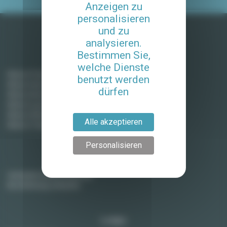
Anzeigen zu
personalisieren
und zu
analysieren.
Bestimmen Sie,
Möblierte Mieten in Frankreich
welche Dienste
Miete in Paris
benutzt werden
Miete in Aix-en-Provence
dürfen
Miete in Bordeaux
Miete in Lyon
Miete in Montpellier
Alle akzeptieren
Miete in Toulouse
Personalisieren
Vermieter
Vermieten Sie Ihre Wohnung
Ihre Wohnung verkaufen
Lodgis