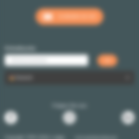
SCHREIBEN SIE UNS
Schnellsuche
Deutsch
Folgen Sie uns
Copyright 1999-2026 Lodgis
Vertraulichkeitsklausel