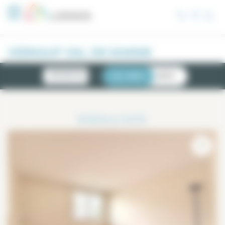
Cookie-Einstellungen
VERKAUF VAL DE MARNE
NEUIGKEITEN
LISTE
KARTE
1
RESULTATE