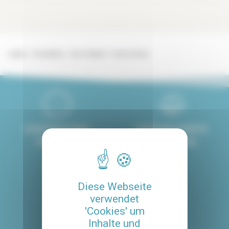
Lodgis
Immobilien
Zum Verkauf
Val de marne
8 GESPROCHENE
PERSONALISIERTE
SPRACHEN
BEGLEITUNG
4.8/5
Diese Webseite
verwendet
MIT UNSEREM SERVICE
'Cookies' um
ZUFRIEDENE KUNDE
Inhalte und