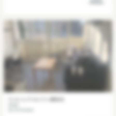
Mirabeau
ワンルーム アパルトマン 家具付き
19 m²
Aix -En-Provence