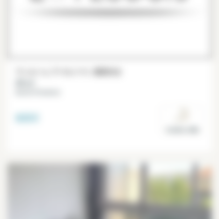
ワンルーム アパルトマン 家具付き
28 m²
Aix En Provence
賃貸済
Centre ville