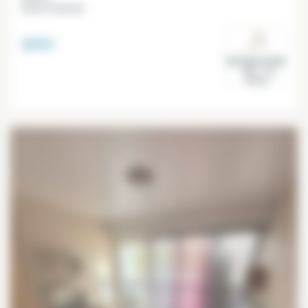
Aix En Provence
賃貸済
Val Saint André
- Arc - La
Torse