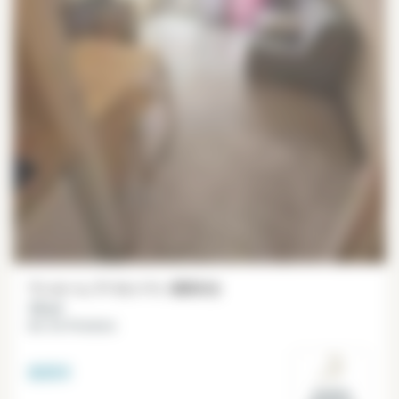
ワンルーム アパルトマン 家具付き
18 m²
Aix -En-Provence
賃貸済
Sextius