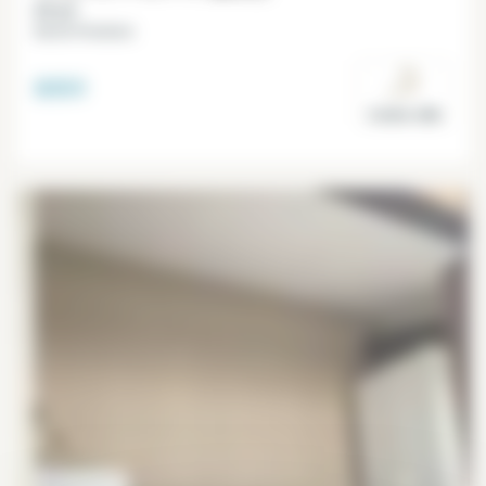
23 m²
Aix En Provence
賃貸済
Centre ville