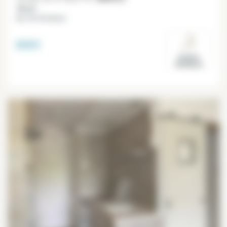
18 m²
Aix -En-Provence
賃貸済
Sextius
Mirabeau