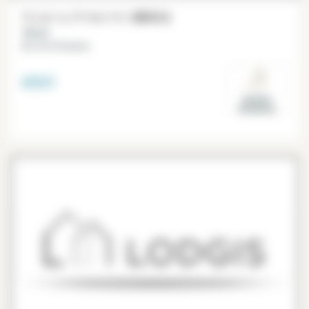
ワンルーム アパルトマン 家具付き
18 m²
Aix -En-Provence
賃貸済
Sextius
Mirabeau