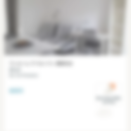
ワンルーム アパルトマン 家具付き
20 m²
Aix -En-Provence
賃貸済
Nord-Est d'Aix-
en-Pce