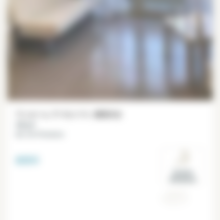
ワンルーム アパルトマン 家具付き
18 m²
Aix -En-Provence
賃貸済
Sextius
Mirabeau