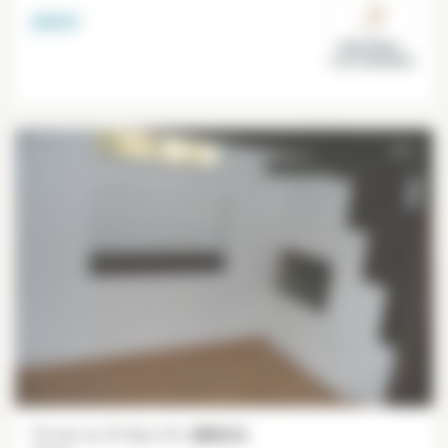
賃貸済
Saint Mitre -
Les Granettes
ワンルーム アパルトマン 家具付き