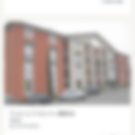
Centre ville
ワンルーム アパルトマン 家具付き
18 m²
Aix -En-Provence