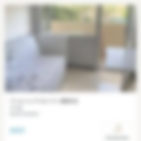
ワンルーム アパルトマン 家具付き
11 m²
Aix En Provence
賃貸済
Pont de l'Arc