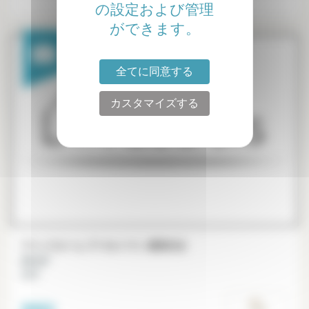
の設定および管理
ができます。
全てに同意する
カスタマイズする
1ベッドルーム アパルトマン 家具付き
64 m²
Lyon