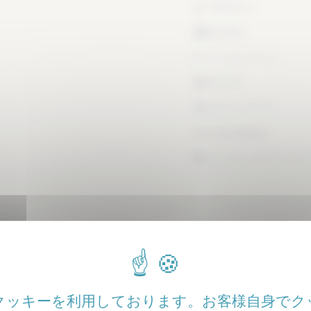
掃除有り
駐車場
インターフォン
地下室
ルームメイト
自転車置場
パーキングスペース
クッキーを利用しております。お客様自身でク