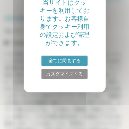
当サイトはクッ
キーを利用してお
ります。お客様自
近所の状況
身でクッキー利用
グレード :
活気のある
の設定および管理
ができます。
駅 :
Cambronne
パリ15区に位置するコマース通りのエリアは、まさにパリら
全てに同意する
しい生活の宝庫です。多くのブティックで知られるこの歩行
者天国の通りは、大手ブランドの店舗、地元の商店、そして
カスタマイズする
地元の職人が融合する多様なショッピング体験を提供しま
す。住宅街でありながら親しみやすいこのエリアは、数多く
のカフェ、レストラン、市場があり、快適な生活環境を提供
します。エッフェル塔やシャン・ド・マルスに近く、戦略的
な立地と公共交通機関の優れたアクセスも享受できます。コ
マース通りのエリアは、その温かい雰囲気と本物らしさで
人々を魅了し、パリの主要な観光名所への迅速なアクセスを
提供します。ここに住むことは、実用性とパリのライフスタ