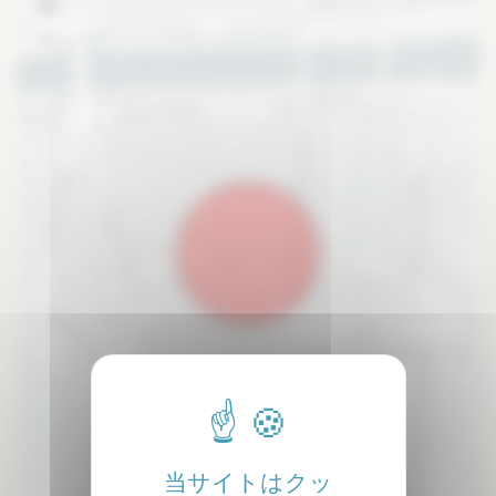
+
−
当サイトはクッ