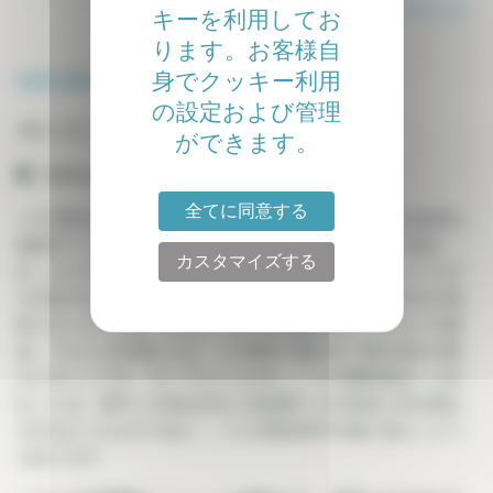
Leaflet
| données ©
OpenStreetMap
/ODbL - rendu
OSM France
キーを利用してお
ります。お客様自
身でクッキー利用
近所の状況
の設定および管理
グレード :
活気のある
ができます。
駅 :
Abbesses
全てに同意する
パリ北部の18区に位置するモンマルトルは、首都の伝説的な
場所の一つです。この古い村は、その特徴的な風車で知ら
カスタマイズする
れ、ムーラン・ルージュやムーラン・ド・ラ・ギャレットが
その証です。現在では、世界中の観光客が訪れる賑やかな地
区となっています。サクレ・クール寺院やサン・ピエール教
会、テルトル広場などは、この地区の魅力の一部を成す主要
なスポットです。モンマルトルの丘（パリの最高地点）に住
むことは、長年この地を訪れた芸術家たちの伝説に足を踏み
入れるようなものであり、パリの歴史的中心地に住むことで
もあります。