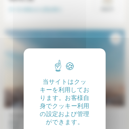
31-12-2026
から空き有り
Paris 9°
当サイトはクッ
キーを利用してお
ります。お客様自
身でクッキー利用
の設定および管理
ワンルーム アパルトマン 家具付き
ができます。
20 m²
Pigalle