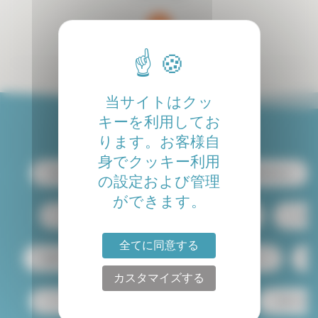
1
(current)
当サイトはクッ
キーを利用してお
最も検索されたもの
ります。お客様自
身でクッキー利用
賃貸 Paris 13
賃貸 パリ中心部
高級賃貸 Paris
の設定および管理
ができます。
テラス付き賃貸
学生向け予算スタジオ賃貸
ロフト賃貸
全てに同意する
賃貸 Paris 15
プール付き賃貸
ペット可
共
カスタマイズする
1ベッドルームアパート賃貸
家賃貸 Paris
家具付き賃貸 P