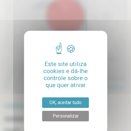
Este site utiliza
cookies e dá-lhe
controle sobre o
que quer ativar
Leaflet
| données ©
OpenStreetMap
/ODbL - rendu
OSM France
OK, aceitar tudo
Ambiente
Personalizar
Qualidade :
popular
Estação :
Jacques Bonsergent