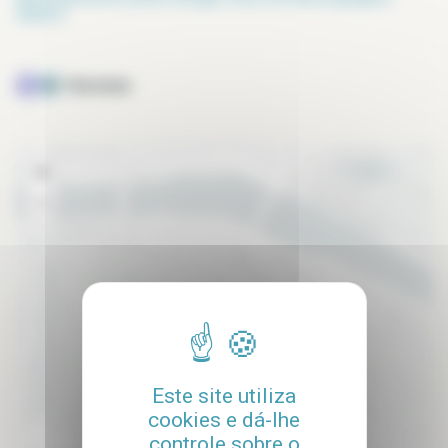
75007
Varenne
+
−
Este site utiliza
cookies e dá-lhe
controle sobre o