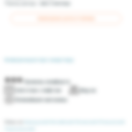
Период аренды :
мин 3 месяца
СВОБОДНЫЕ ДАТЫ И ТАРИФЫ
Информация про квартиру
Уровень комфорта
2ой этаж c лифтом
Вид на
Ближайшие магазины
Опись на
Французкий
Английский
Испанский
Итальянский
Португальский