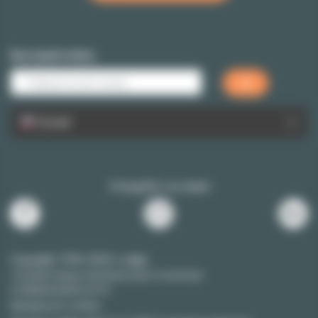
Быстрый пойск
Руский
Следуйте за нами
Copyright 1999-2026 Lodgis
Условия предстовления услуг и политика
конфиденцуальности
Manage your cookies