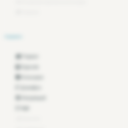
Кондиционированный воздух
Терраса
Сервис
Подвал
Digicode
Консьерж
Домофон
Некурящий
Лифт
Бассейн