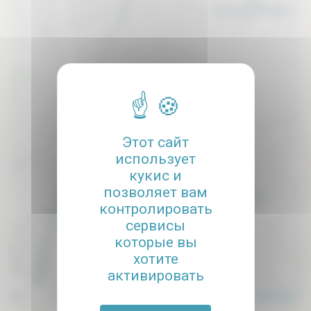
Этот сайт
использует
кукис и
позволяет вам
контролировать
сервисы
которые вы
хотите
активировать
Leaflet
| données ©
OpenStreetMap
/ODbL - rendu
OSM France