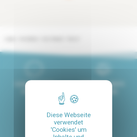
Lodgis
Immobilien
Zum Verkauf
Paris 6°
8 GESPROCHENE
PERSONALISIERTE
SPRACHEN
BEGLEITUNG
4.8/5
Diese Webseite
verwendet
MIT UNSEREM SERVICE
'Cookies' um
ZUFRIEDENE KUNDE