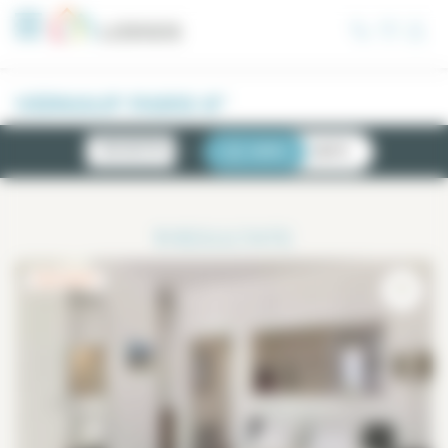
Cookie-Einstellungen
VERKAUF PARIS 6°
NEUIGKEITEN
LISTE
KARTE
1
RESULTATE
EXCLUSIVITÉ