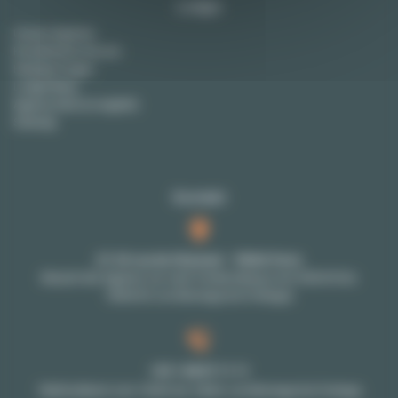
Lodgis
Unsere Agentur
Kontaktieren Sie uns
Häufige Fragen
Lodgis Blog
Agency fees (in english)
Sitemap
Kontakt
27-29 rue de Choiseul - 75002 Paris
Besuch der Agentur nur nach Verabredung (vom 9Uhr30 bis
18Uhr30 von Montags bis Freitags)
+33 1 48 07 11 11
Telefondienst vom 10Uhr bis 18Uhr von Montags bis Freitags