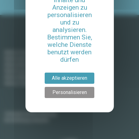
Inhalte und
Anzeigen zu
personalisieren
und zu
analysieren.
Bestimmen Sie,
Möblierte Mieten in Frankreich
welche Dienste
benutzt werden
Miete in Paris
Miete in Aix-en-Provence
dürfen
Miete in Bordeaux
Miete in Lyon
Miete in Montpellier
Alle akzeptieren
Miete in Toulouse
Personalisieren
Vermieter
Vermieten Sie Ihre Wohnung
Ihre Wohnung verkaufen