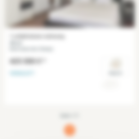
1 schlafzimmer wohnung
30 m²
Notre Dame des Champs
425 500 €
*
VERKAUFT
Paris 6°
Seite 1/1
1
(current)