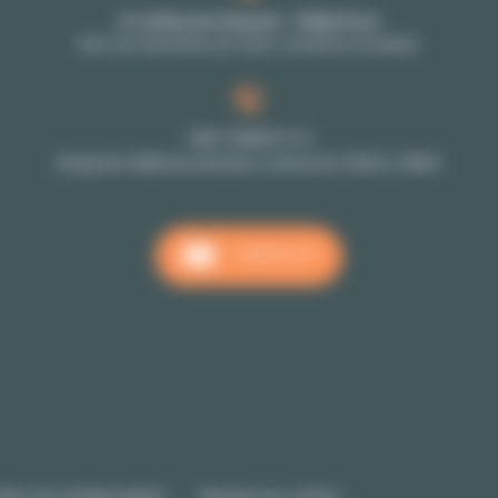
27-29 Rue de Choiseul - 75002 Paris
Solo con cita previa: por favor, contacte a su asesor
+33 1 70 39 11 11
Recepción téléfonica de lunes a viernes de 10h00 a 18h00
CONTACTO
lítica de confidencialidad
Manage your cookies