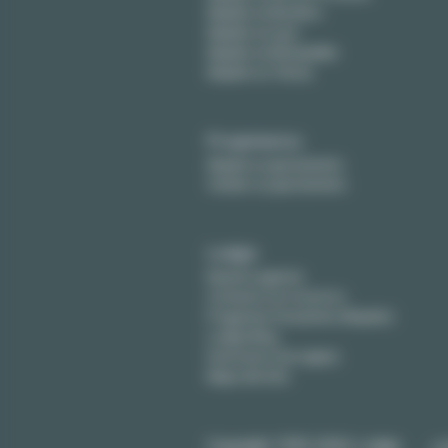
Alquiler en Burdeos
Alquiler en Lyon
Alquiler en Montpellier
Alquiler en Tolosa
Propietarios
Alquile su apartamento
Vender su apartamento
Lodgis
Nuestra agencia
Contacte con nosotros
Preguntas frecuentes (Alquiler)
Lodgis Blog
Honorarios (en ingles)
Mapa del sitio
Copyright 1999-2026 Lodgis
po