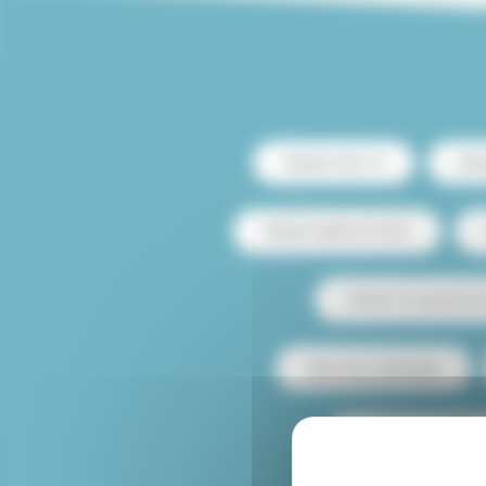
Alquiler París 13
Alqu
Alquiler dúplex en París
Alquiler de apartamen
Mascotas aceptadas
Alquiler de apartam