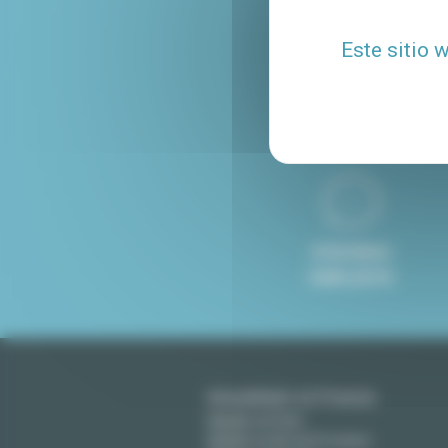
Venta de apartamen
Este sitio 
8 IDIOMAS
HABLADOS
Amueblado en Francia
Alquiler en París
Alquiler en Aix-en-Provence