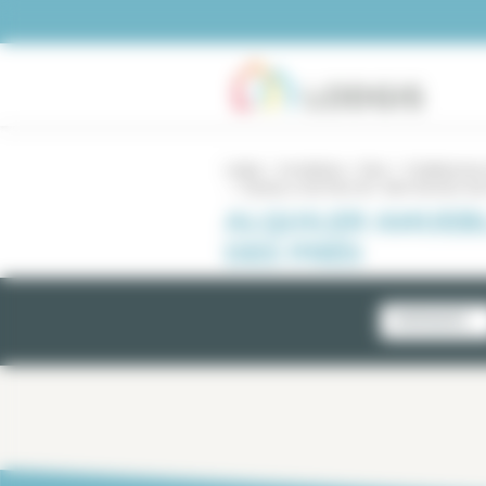
Panel de gestión de cookies
Lodgis
Inmobiliario
Paris
5 habitaciones
5 piezas y más París 06 / Saint Germain des
ALQUILER AMUEBL
DES PRÉS
NOVEDADES