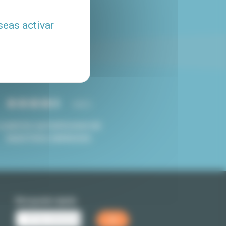
e estudios en París
seas activar
4.8/5
CLIENTES SATISFECHOS DE
NUESTROS SERVICIOS
Búsqueda rápida