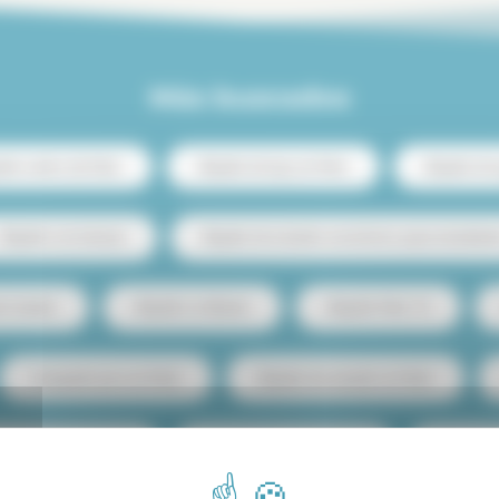
Más buscados
iler centro de París
Alquiler de lujo en París
Alquiler de
Alquiler con terraza
Alquiler de estudio económico para estudiant
to barato
Alquiler Le Marais
Alquiler París 15
Compartir piso en París
Alquiler de estudio en París
ento de 1 habitación
Alquiler de casa en París
Alquiler