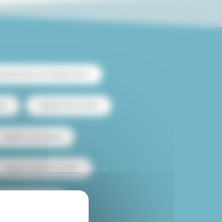
 apartamento de 2 habitaciones
es
Alquiler loft en París
Alquiler con piscina
Alquiler temporal en París
 amueblado en París