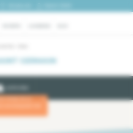
Espacio cliente
Mi selección
EN VENTA
LA AGENCIA
BLOG
n des Pres – Odeon
SAINT GERMAIN
ALERTA EMAIL
las fechas de su
x
ara una búsqueda más