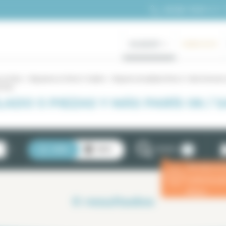
+33 (0)1 70 39 11 11
ALQUILER
GAMA ALTA
 en París
Alquileres en París 6° distrito
Alquiler amueblado Paris 6 / Saint Germai
 Prés
ADO 5 PIEZAS Y MÁS PARÍS 06 / 
2
LISTA
MAPA
FILTROS
Introduzca 
ⓘ
estancia p
eficaz.
0
resultados