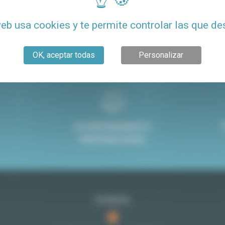
tos en París
Alquiler de apartamentos en París
Venta d
web usa cookies y te permite controlar las que de
Alquiler de estudio con terraza en París
OK, aceptar todas
Personalizar
ACOMPAÑAMIENTO
PERSONALIZADO
Contacto