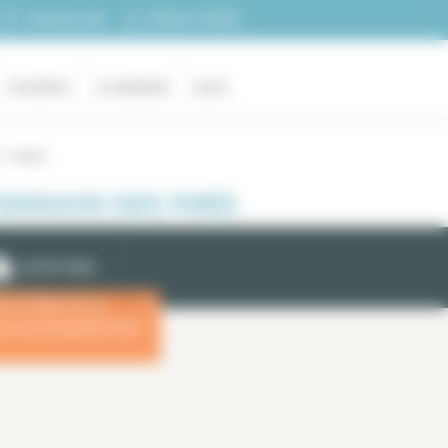
Espacio cliente
Mi selección
EN VENTA
LA AGENCIA
BLOG
s – Odeon
GERMAIN DES PRÉS
ALERTA EMAIL
las fechas de su
x
ara una búsqueda más