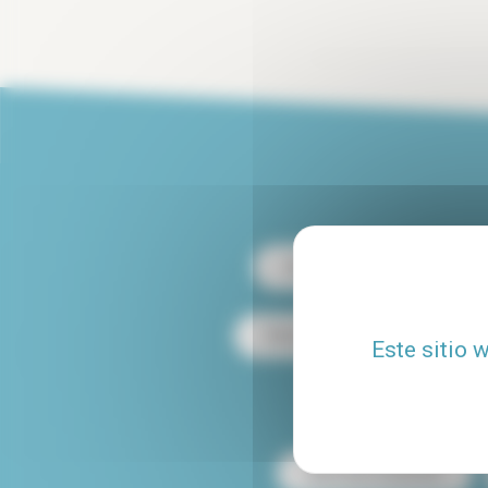
Alquiler París 13
Alqu
Alquiler dúplex en París
Este sitio 
Alquiler de apartamen
Mascotas aceptadas