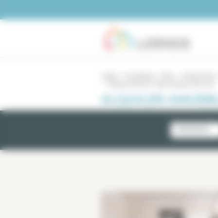
Panel de gestión de cookies
Lodgis
Inmobiliario
Paris
4 piezas París
4 piezas París 06 / Saint Germain des Prés
ALQUILER AMUEBL
NOVEDADES