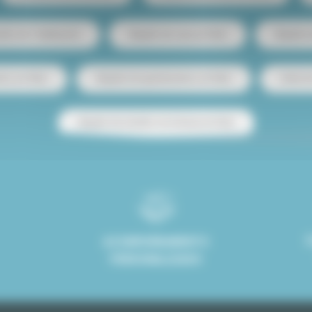
ento de 1 habitación
Alquiler de casa en París
Alquiler
tos en París
Alquiler de apartamentos en París
Venta d
Alquiler de estudio con terraza en París
ACOMPAÑAMIENTO
PERSONALIZADO