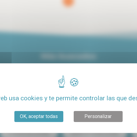
1
(current)
Más buscados
iler centro de París
Alquiler de lujo en París
Alquiler de
Alquiler con terraza
Alquiler de estudio económico para estudiant
web usa cookies y te permite controlar las que de
to barato
Alquiler Le Marais
Alquiler París 15
OK, aceptar todas
Personalizar
Compartir piso en París
Alquiler de estudio en París