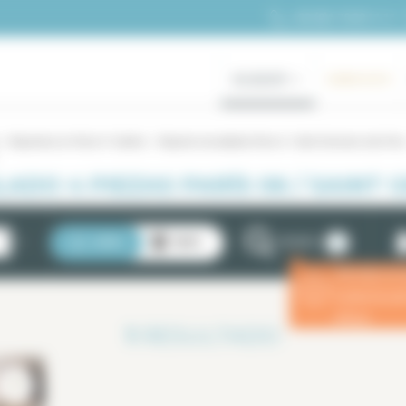
+33 (0)1 70 39 11 11
ALQUILER
GAMA ALTA
Alquileres en París 6° distrito
Alquiler amueblado Paris 6 / Saint Germain des Pre
ADO 4 PIEZAS PARÍS 06 / SAINT 
2
LISTA
MAPA
FILTROS
Introduzca 
ⓘ
estancia p
eficaz.
1
RESULTADO