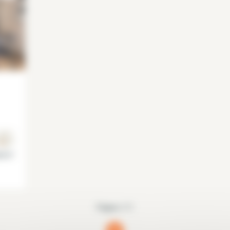
is 6°
Página 1/1