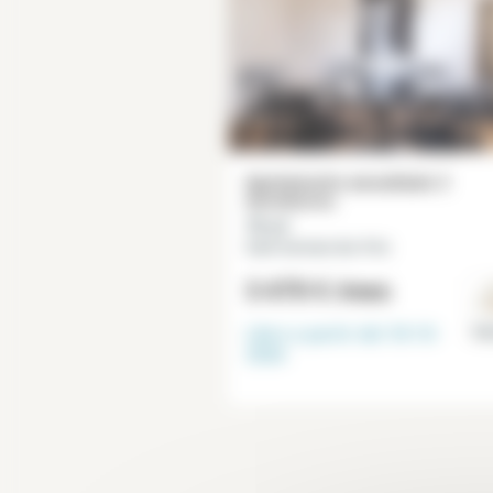
Apartamento amueblado 2
dormitorios
75 m²
Saint Germain des Prés
3 470 €
/mes
Libre a partir del
18-10-
Par
2026