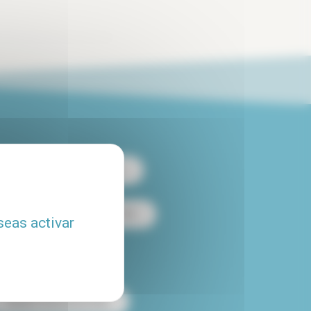
 apartamento de 2 habitaciones
es
Alquiler loft en París
seas activar
Alquiler con piscina
Alquiler temporal en París