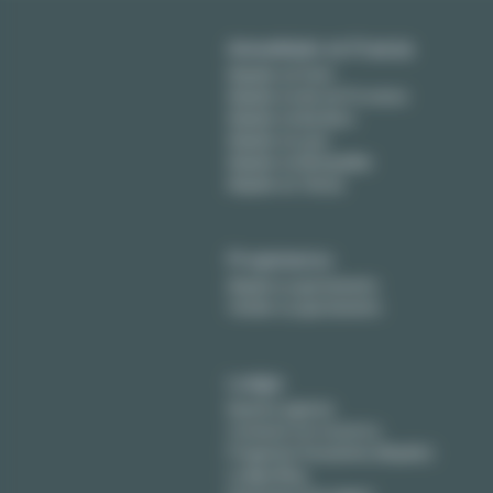
Amueblado en Francia
Alquiler en París
Alquiler en Aix-en-Provence
Alquiler en Burdeos
Alquiler en Lyon
Alquiler en Montpellier
Alquiler en Tolosa
Propietarios
Alquile su apartamento
Vender su apartamento
Lodgis
Nuestra agencia
Contacte con nosotros
Preguntas frecuentes (Alquiler)
Lodgis Blog