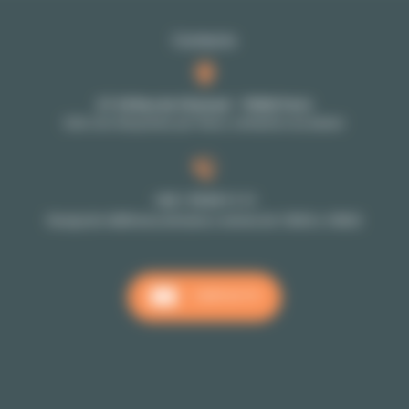
Contacto
27-29 Rue de Choiseul - 75002 Paris
Solo con cita previa: por favor, contacte a su asesor
+33 1 70 39 11 11
Recepción téléfonica de lunes a viernes de 10h00 a 18h00
CONTACTO