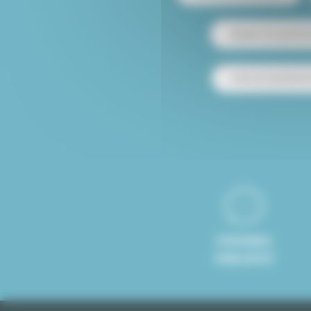
Alquiler de apartam
Venta de apartamen
8 IDIOMAS
HABLADOS