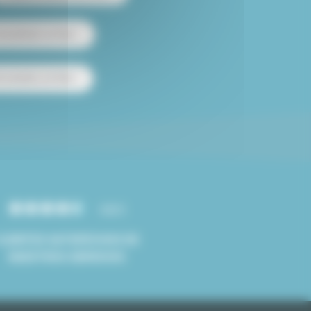
 amueblado en París
e estudios en París
4.8/5
CLIENTES SATISFECHOS DE
NUESTROS SERVICIOS