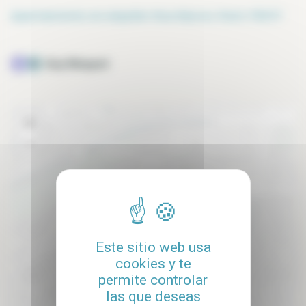
Apartamento en alquiler Rue Baron, París 75017
Guy Moquet
+
−
Este sitio web usa
cookies y te
permite controlar
las que deseas