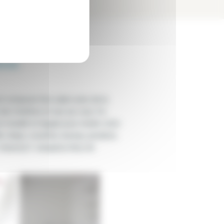
èces
t composé d'un salon avec de la
des fenêtres et vue sur cour. Ce
t meublé et équipé pour rendre votre
lé, draps, couettes, bureau, penderie,
chaise(s)1 canapé(s) lit(s) de