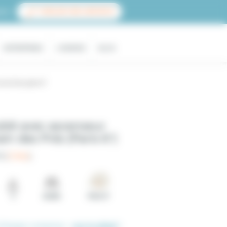
ace
PUBLIER UNE ANNONCE
ENTREPRISES
L'AGENCE
BLOG
 du four, paris 6°
blé avec ascenseur
in des Prés (Paris 6°)
5 (
3 Avis
)
2
studio
Paris 6°
(Charges comprises -
voir le détail
)