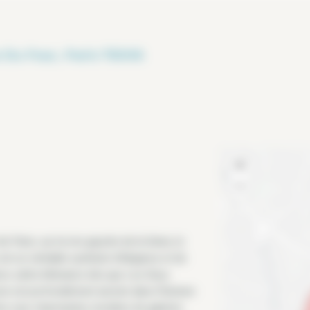
 Du Four, Paris 75006
+
−
Paris, sur la rive gauche de la Seine, le
est un véritable symbole d’élégance et de
s cafés littéraires tels que Les Deux
one est profondément ancrée dans l’histoire
. Ses rues charmantes, bordées de galeries