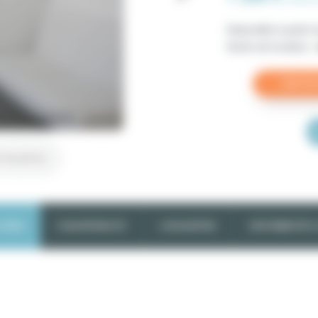
Disponible à partir
Durée de location :
r les photos
E BIEN
PLAN INTERACTIF
LOCALISATION
DISPONIBILITÉS &
1 200 €
/moi
ublé avec ascenseur
(Charges comprises -
voir l
détail