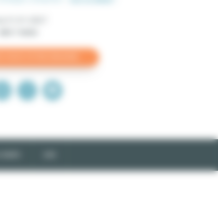
 du
31-01-2027
min 1 mois
 TARIFS
AVIS
s
e
)