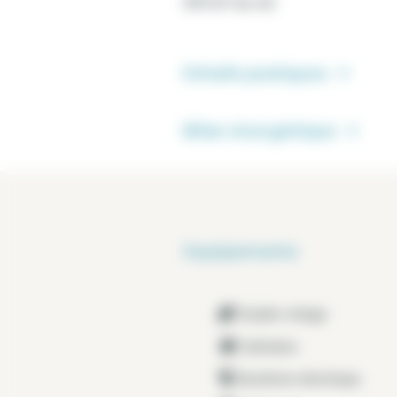
24.0 m² au sol.
Détails pratiques
Bilan énergétique
Equipements
Double vitrage
Cafetière
Bouilloire électrique