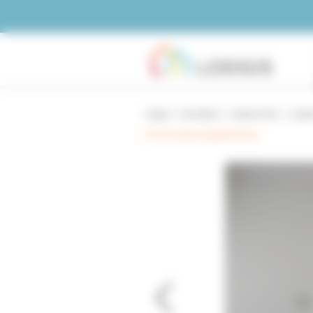
Panneau de gestion des cookies
Lodgis
Immobilier
Location Paris
Locati
Voir les autres appartements