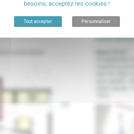
besoins, acceptez les cookies !
Tout accepter
Personnaliser
Détail des pi
 photos correspondantes
Séjour (12 m²)
Cet appartement es
moquette au sol et 
salon très calme es
séjour agréable : té
etagère, placard, 1 
140cm.
cour