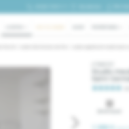
Mon esp
+33 (0)1 70 39 11 11
Ma sélection
LOCATION
HAUT DE GAMME
ACHAT
PROPRIÉTAIRES
on Paris 06
Location Saint Germain des Prés
Location appartement meublé studio rue
n°1060137
Studio meu
Saint Germa
5/
24.0 m² au sol.
1 200 €
/mois