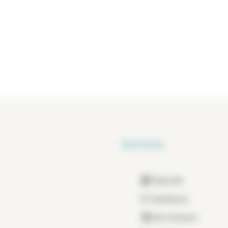
Services
Digicode
Interphone
Non fumeurs