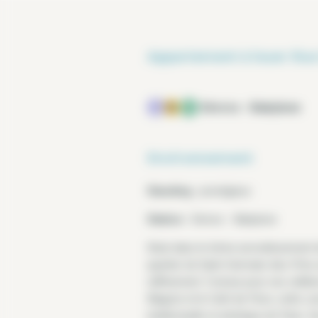
Appartement à louer Rue
Sèvres - Babylone
Environnement
Standing :
prestigieux
Station :
Sèvres - Babylone
Situé dans le 6ème arrondissement de 
quartier de Saint-Germain-des-Prés 
raffinement. Connue pour ses célèbre
Magots et le Café de Flore, cette z
intellectuelle et artistique de Paris