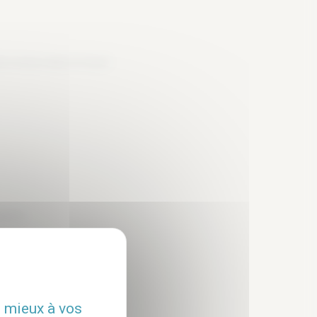
 inclus dans le loyer
ption
u mieux à vos