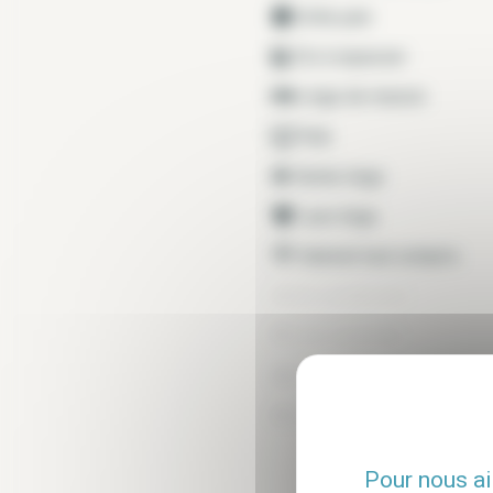
Grille pain
Fer à repasser
Linge de maison
Télé
Sèche linge
Lave linge
Internet tout compris
Air conditionné
Lave vaisselle
Terrasse
Congélateur
Pour nous ai