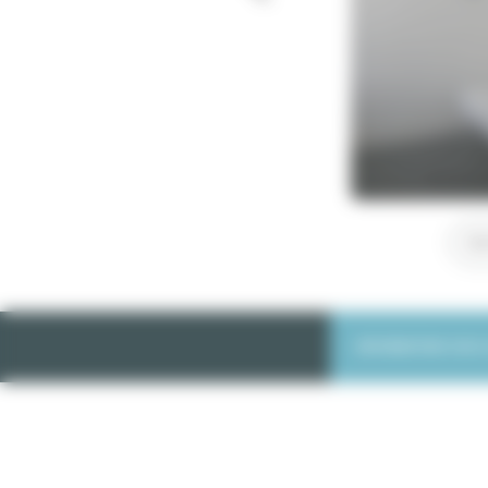
Voi
INFORMATIONS SUR L
Studio me
Paris 6°