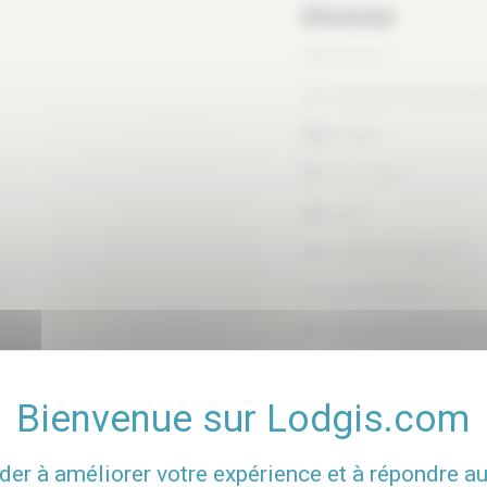
Ascenseur
Piscine
Ménage hebdomadaire
Garage
Concierge
Cave
Idéal colocations
Local à vélos
Place de parking en o
der à améliorer votre expérience et à répondre a