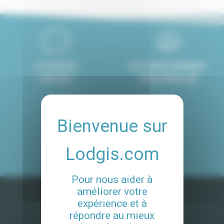
8 LANGUES
ACCOMPAGNEMENT
PARLÉES
PERSONNALISÉ
4.8/5
CLIENTS SATISFAITS
DE NOS SERVICES
Pour nous aider à
améliorer votre
expérience et à
répondre au mieux
Ile-de-France