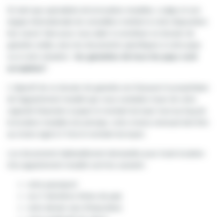
En tant que spécialiste de la location meublée, Lodgis et son
équipe internationale de conseillers mettent à votre disposition
leur savoir-faire pour vous aider à constituer un dossier de
garantie solide, avec les documents spécifiques à votre pays
ou à votre situation :
les garanties de tous les pays sont
acceptées
*.
L'objectif de ce dossier de garantie est d'assurer le propriétaire
de l'appartement meublé que vous souhaitez louer de votre
capacité financière à payer le montant du loyer tout au long de
la location meublée (en principe, votre revenu mensuel doit être
au moins égal à 3 fois le montant du loyer).
Les documents habituellement demandés pour toute location
d'un appartement meublé sont les suivants :
votre passeport
vos 3 dernières fiches de paie
votre dernier avis d'imposition