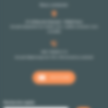
Nous contacter
27-29 Rue de Choiseul - 75002 Paris
Accueil uniquement sur rendez-vous : veuillez contacter votre
conseiller
+33 1 70 39 11 11
Accueil téléphonique de 10h à 18h du lundi au vendredi
NOUS ÉCRIRE
Recherche rapide