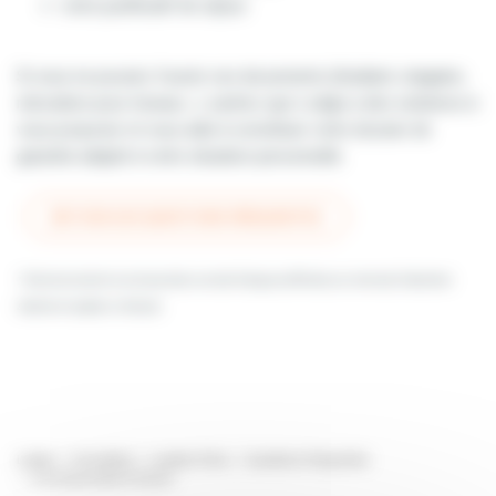
votre justificatif de séjour
Si vous ne pouviez fournir ces documents (étudiant, stagiaire,
relocation pour travaux...), sachez que Lodgis a des solutions à
vous proposer et vous aide à constituer votre dossier de
garantie adapté à votre situation personnelle.
RETOUR AUX QUESTIONS FRÉQUENTES
* Si les documents ne sont pas dans une des 8 langues affichées sur notre site, il faudra les
traduire en anglais ou français.
Lodgis
Immobilier
Location Paris
Questions fréquentes
Les documents à fournir