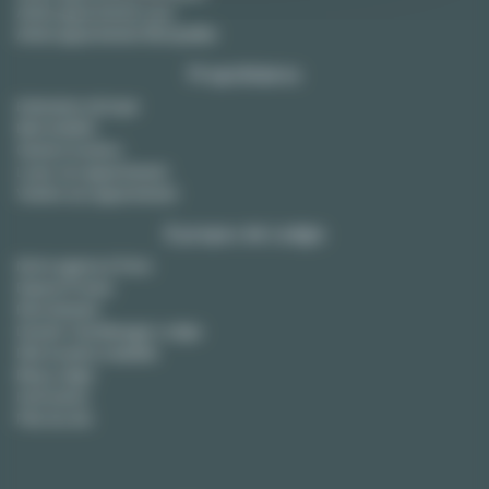
Achat appartement Lyon
Achat appartement Montpellier
Propriétaires
Estimation de loyer
Bail mobilité
Gestion locative
Louer son appartement
Vendre son appartement
À propos de Lodgis
Notre agence à Paris
Espace Presse
Recrutement
Devenir City Manager Lodgis
FAQ location meublée
Blog Lodgis
Honoraires
Plan du site