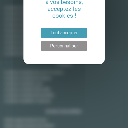
à vos besoins,
Location meublée Paris
acceptez les
Location meublée Boulogne-Billancourt
cookies !
Location meublée Courbevoie
Location meublée Levallois Perret
Location meublée Montreuil
Tout accepter
Location meublée Montrouge
Location meublée Neuilly / Seine
Personnaliser
Location meublée Puteaux
Location meublée Vincennes
France
Location meublée Aix-en-Provence
Location meublée Bordeaux
Location meublée Lyon
Location meublée Marseille
Location meublée Montpellier
Location meublée Toulouse
Achat immobilier
Achat appartement Paris
Achat appartement Bordeaux