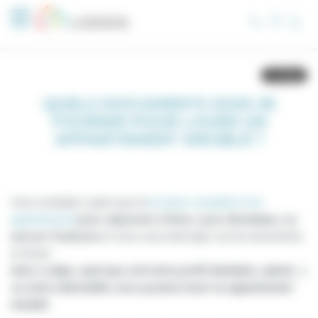
Panneau de gestion des cookies
QUELS DOCUMENTS DOIS-JE
FOURNIR POUR LOUER UN
APPARTEMENT MEUBLÉ ?
Vous souhaitez opter pour la
location meublée d'un
appartement
pour séjourner à Paris, Lyon, Bordeaux, ou
encore Toulouse
et vous vous interrogez sur les documents
à fournir...
Avec Lodgis, quel que soit votre profil (étudiant, salarié...)
ou votre nationalité, vous pouvez louer un appartement
meublé
.