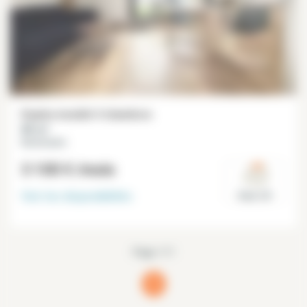
Duplex meublé 3 chambres
80 m²
Montmartre
3 100 €
/mois
Voir les disponibilités
Paris 18°
Page 1/1
1
(current)