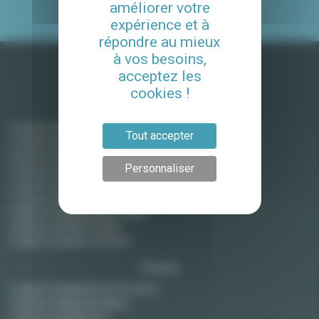
améliorer votre
expérience et à
répondre au mieux
à vos besoins,
acceptez les
cookies !
Ile-de-France
Location meublée Paris
Tout accepter
Location meublée Boulogne-Billancourt
Location meublée Courbevoie
Personnaliser
Location meublée Levallois Perret
Location meublée Montreuil
Location meublée Montrouge
Location meublée Neuilly / Seine
Location meublée Puteaux
Location meublée Vincennes
France
Location meublée Aix-en-Provence
Location meublée Bordeaux
Location meublée Lyon