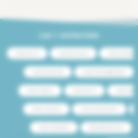
Les + recherchés
Location Paris 13
Location Paris Centre
Location luxe Paris
Location avec terrasse
Location studio budget étudiant
Location Le Marais
Location Paris 15
Location avec p
Location studio Paris
Location saisonnière Paris
Location meublé Paris
Achat appartement Paris