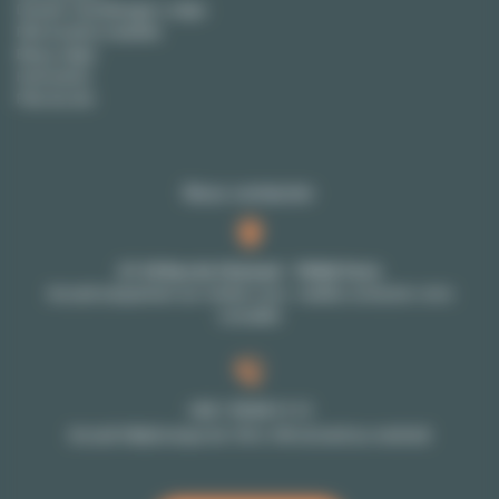
Devenir City Manager Lodgis
FAQ location meublée
Blog Lodgis
Honoraires
Plan du site
Nous contacter
27-29 Rue de Choiseul - 75002 Paris
Accueil uniquement sur rendez-vous : veuillez contacter votre
conseiller
+33 1 70 39 11 11
Accueil téléphonique de 10h à 18h du lundi au vendredi