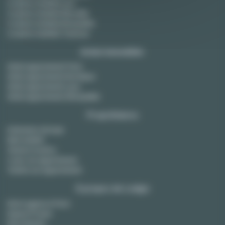
Location meublée Lyon
Location meublée Marseille
Location meublée Montpellier
Location meublée Toulouse
Achat immobilier
Achat appartement Paris
Achat appartement Bordeaux
Achat appartement Lyon
Achat appartement Montpellier
Propriétaires
Estimation de loyer
Bail mobilité
Gestion locative
Louer son appartement
Vendre son appartement
À propos de Lodgis
Notre agence à Paris
Espace Presse
Recrutement