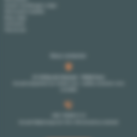
Devenir City Manager Lodgis
FAQ location meublée
Blog Lodgis
Honoraires
Plan du site
Nous contacter
27-29 Rue de Choiseul - 75002 Paris
Accueil uniquement sur rendez-vous : veuillez contacter votre
conseiller
+33 1 70 39 11 11
Accueil téléphonique de 10h à 18h du lundi au vendredi