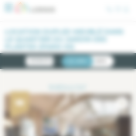
Panneau de gestion des cookies
LOCATION DUPLEX MEUBLÉ DANS
LE QUARTIER DU JARDIN DES
PLANTES (PARIS 05)
NOUVEAUTÉS
LISTE
CARTE
1
RÉSULTAT