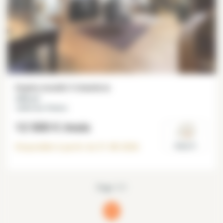
Duplex meublé 3 chambres
230 m²
Jardin des Plantes
12 500 €
/mois
Disponible à partir du
31-08-2026
Paris 5°
Page 1/1
1
(current)