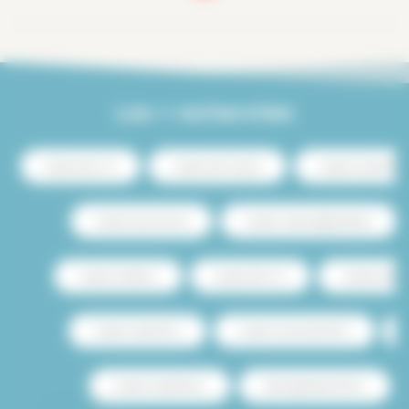
Les + recherchés
Location Paris 13
Location Paris Centre
Location luxe Paris
Location avec terrasse
Location studio budget étudiant
Location Le Marais
Location Paris 15
Location avec p
Location studio Paris
Location saisonnière Paris
Location meublé Paris
Achat appartement Paris