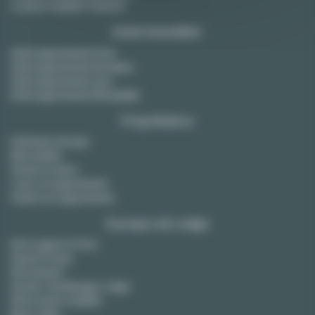
Location meublée Toulouse
Achat immobilier
Achat appartement Paris
Achat appartement Bordeaux
Achat appartement Lyon
Achat appartement Montpellier
Propriétaires
Estimation de loyer
Bail mobilité
Gestion locative
Louer son appartement
Vendre son appartement
À propos de Lodgis
Notre agence à Paris
Espace Presse
Recrutement
Devenir City Manager Lodgis
FAQ location meublée
Blog Lodgis