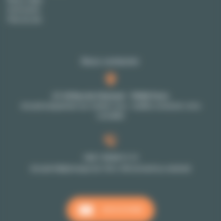
Honoraires
Plan du site
Nous contacter
27-29 Rue de Choiseul - 75002 Paris
Accueil uniquement sur rendez-vous : veuillez contacter votre
conseiller
+33 1 70 39 11 11
Accueil téléphonique de 10h à 18h du lundi au vendredi
NOUS ÉCRIRE