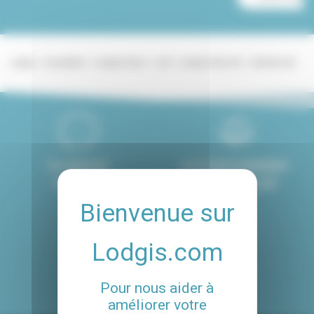
Lodgis
Immobilier
Location Paris
Loft
Location Paris 03
Loft Paris 03
8 LANGUES
ACCOMPAGNEMENT
PARLÉES
PERSONNALISÉ
4.8/5
CLIENTS SATISFAITS
DE NOS SERVICES
Pour nous aider à
améliorer votre