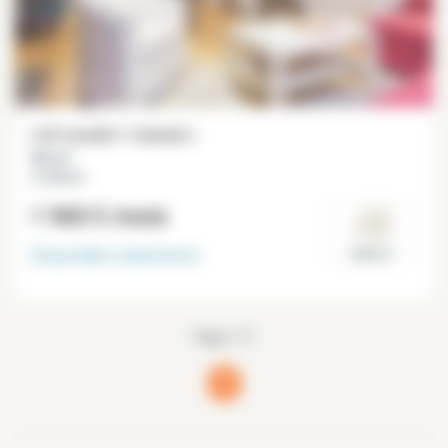
Loft meublé 1 chambre
46 m²
Le Marais
1 960 €
/mois
Disponible
maintenant
Paris 3°
Page 1/1
1
(current)