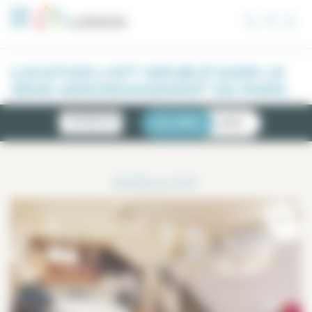
Panneau de gestion des cookies
LOCATION LOFT MEUBLÉ DANS LE
3ÈME ARRONDISSEMENT DE PARIS
NOUVEAUTÉS
LISTE
CARTE
1
RÉSULTAT