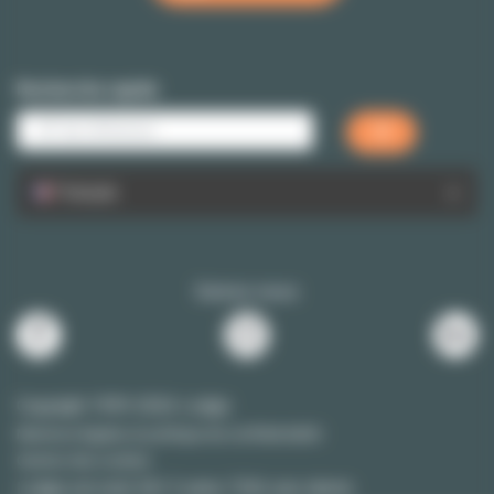
Recherche rapide
Français
Suivez-nous
Copyright 1999-2026 Lodgis
Mentions légales et politique de confidentialité
Gestion des cookies
Lodgis
est noté
4.8
/
5
selon
7526
avis clients