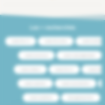
Les + recherchés
Location Paris 13
Location Paris Centre
Location luxe Paris
Location avec terrasse
Location studio budget étudiant
Location Le Marais
Location Paris 15
Location avec p
Location studio Paris
Location saisonnière Paris
Location meublé Paris
Achat appartement Paris