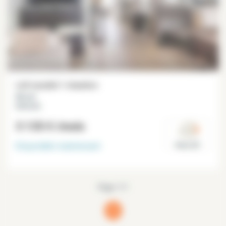
Loft meublé 1 chambre
65 m²
Belleville
3 135 €
/mois
Disponible
maintenant
Paris 20°
Page 1/1
1
(current)