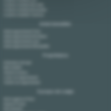
Location meublée Marseille
Location meublée Montpellier
Location meublée Toulouse
Achat immobilier
Achat appartement Paris
Achat appartement Bordeaux
Achat appartement Lyon
Achat appartement Montpellier
Propriétaires
Estimation de loyer
Bail mobilité
Gestion locative
Louer son appartement
Vendre son appartement
À propos de Lodgis
Notre agence à Paris
Espace Presse
Recrutement