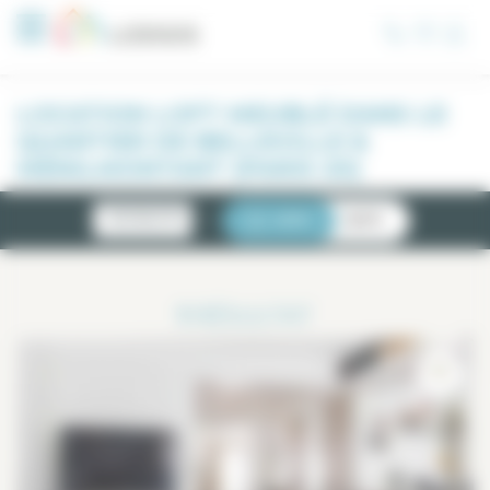
Panneau de gestion des cookies
LOCATION LOFT MEUBLÉ DANS LE
QUARTIER DE BELLEVILLE &
MÉNILMONTANT (PARIS 20)
NOUVEAUTÉS
LISTE
CARTE
1
RÉSULTAT