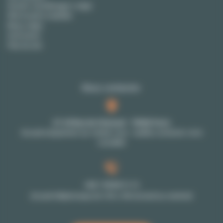
Devenir City Manager Lodgis
FAQ location meublée
Blog Lodgis
Honoraires
Plan du site
Nous contacter
27-29 Rue de Choiseul - 75002 Paris
Accueil uniquement sur rendez-vous : veuillez contacter votre
conseiller
+33 1 70 39 11 11
Accueil téléphonique de 10h à 18h du lundi au vendredi