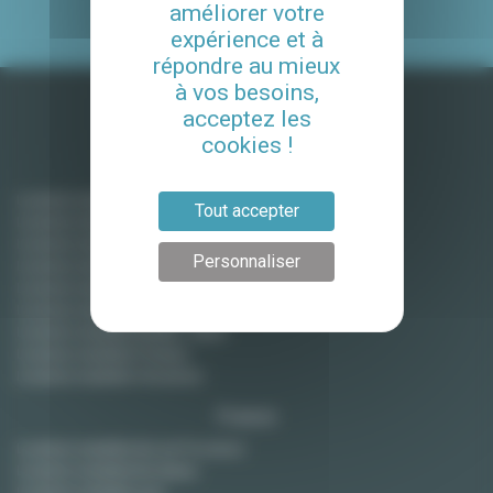
DE NOS SERVICES
améliorer votre
expérience et à
répondre au mieux
à vos besoins,
acceptez les
cookies !
Ile-de-France
Location meublée Paris
Tout accepter
Location meublée Boulogne-Billancourt
Location meublée Courbevoie
Personnaliser
Location meublée Levallois Perret
Location meublée Montreuil
Location meublée Montrouge
Location meublée Neuilly / Seine
Location meublée Puteaux
Location meublée Vincennes
France
Location meublée Aix-en-Provence
Location meublée Bordeaux
Location meublée Lyon