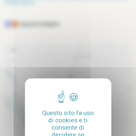
Parigi 75012
Quai de la Rapée
+
−
Questo sito fa uso
di cookies e ti
consente di
decidere se