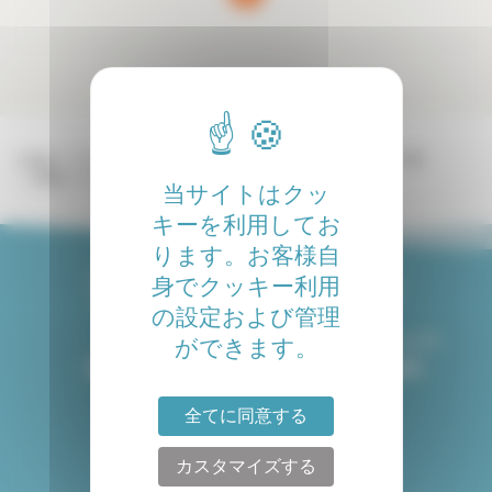
Lodgis
パリ アパルトマン - ロジス
売り物件
2部屋 パリ
パリ 14区
2部屋 パリ 14区
当サイトはクッ
キーを利用してお
ります。お客様自
身でクッキー利用
の設定および管理
8ヶ
ニーズにあったサ
ができます。
国語対応
ービスの提供
全てに同意する
4.8/5
カスタマイズする
高い顧客満足度