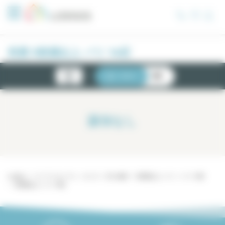
クッキー利用の管理について
売買 5部屋以上 パリ 14区
新物
リスト
地図
件
該当なし
Lodgis
パリ アパルトマン - ロジス
売り物件
5部屋以上 パリ
パリ 14区
5部屋以上 パリ 14区