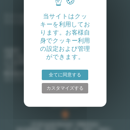
家主
当サイトはクッ
アパートを賃貸に出す
アパートを売却する
キーを利用してお
ります。お客様自
身でクッキー利用
Lodgis
の設定および管理
会社紹介
ができます。
お問い合わせ
よくある質問
ブログ
弊社契約手数料 (英語)
全てに同意する
サイトマップ
カスタマイズする
お問い合わせ
27-29 rue de Choiseul - 75002 Paris