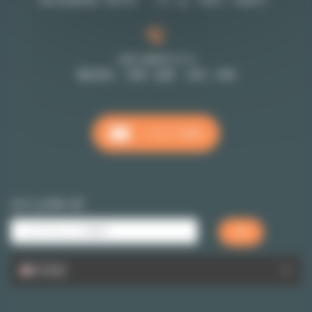
受付営業時間（要予約 （月～金 9時半～18時半）
+33 1 48 07 11 11
電話受付 月曜～金曜 10時～18時
メッセージを送る
クイックサーチ
日本語