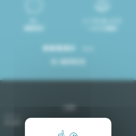
8ヶ
ニーズにあったサ
国語対応
ービスの提供
4.8/5
高い顧客満足度
ご提案
アパート
売り物件