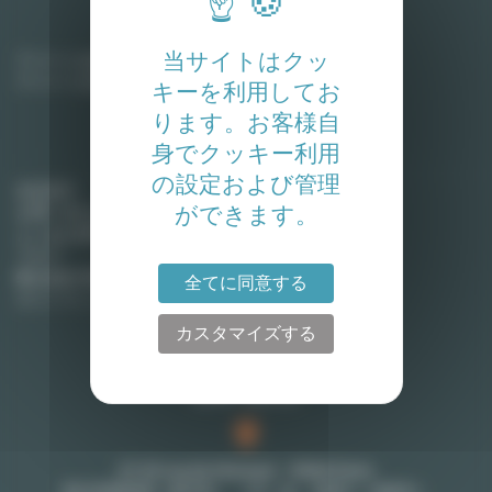
家主
当サイトはクッ
アパートを賃貸に出す
アパートを売却する
キーを利用してお
ります。お客様自
身でクッキー利用
Lodgis
の設定および管理
会社紹介
ができます。
お問い合わせ
よくある質問
ブログ
弊社契約手数料 (英語)
全てに同意する
サイトマップ
カスタマイズする
お問い合わせ
27-29 rue de Choiseul - 75002 Paris