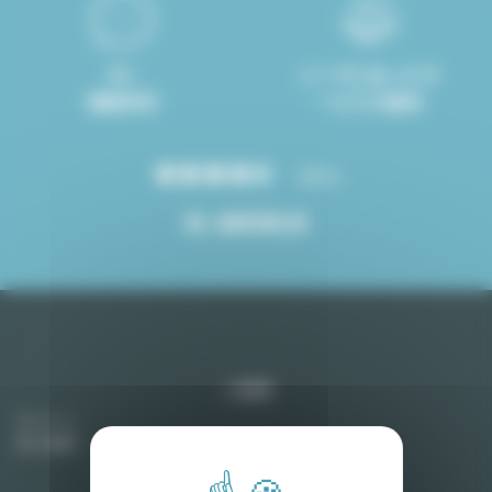
8ヶ
ニーズにあったサ
国語対応
ービスの提供
4.8/5
高い顧客満足度
ご提案
アパート
売り物件