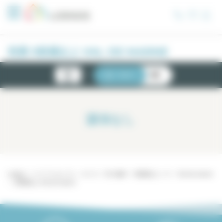
クッキー利用の管理について
売買 5部屋以上 VAL DE MARNE
新物
リスト
地図
件
該当なし
Lodgis
パリ アパルトマン - ロジス
売り物件
5部屋以上 パリ
Val de marne
5部屋以上 Val de marne