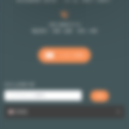
受付営業時間（要予約 （月～金 9時半～18時半）
+33 1 48 07 11 11
電話受付 月曜～金曜 10時～18時
メッセージを送る
クイックサーチ
日本語