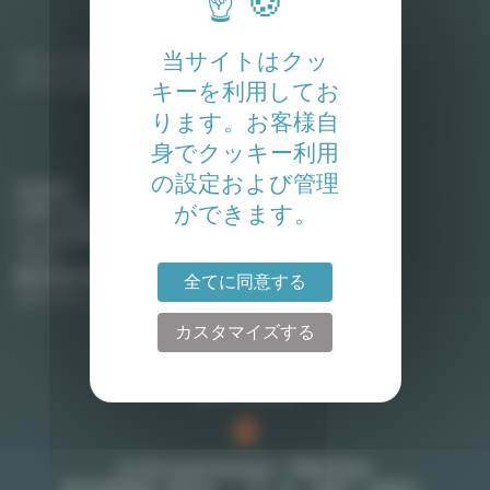
家主
当サイトはクッ
アパートを賃貸に出す
アパートを売却する
キーを利用してお
ります。お客様自
身でクッキー利用
Lodgis
の設定および管理
会社紹介
ができます。
お問い合わせ
よくある質問
ブログ
弊社契約手数料 (英語)
全てに同意する
サイトマップ
カスタマイズする
お問い合わせ
27-29 rue de Choiseul - 75002 Paris