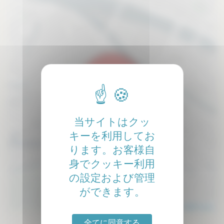
当サイトはクッ
キーを利用してお
ります。お客様自
身でクッキー利用
の設定および管理
ができます。
Leaflet
| données ©
OpenStreetMap
/ODbL - rendu
OSM France
全てに同意する