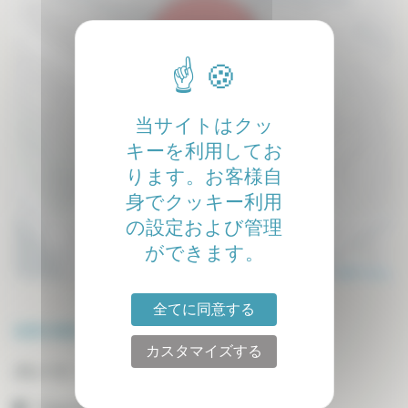
当サイトはクッ
キーを利用してお
ります。お客様自
身でクッキー利用
の設定および管理
ができます。
Leaflet
| données ©
OpenStreetMap
/ODbL - rendu
OSM France
全てに同意する
近所の状況
カスタマイズする
グレード :
活気のある