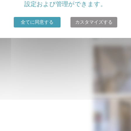
設定および管理ができます。
されておりません
部屋の詳細
全てに同意する
カスタマイズする
詳細と写真がご覧いただけます。.
玄関
窓