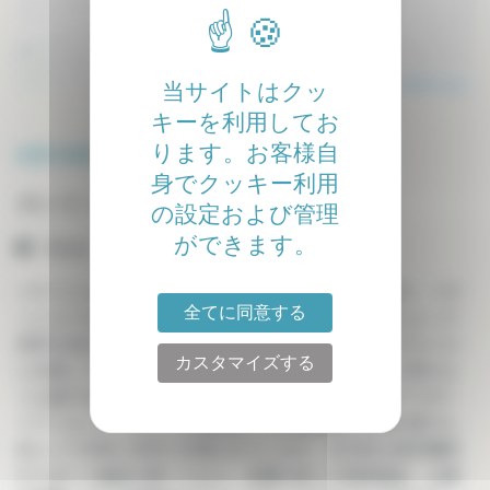
Leaflet
| données ©
OpenStreetMap
/ODbL - rendu
OSM France
当サイトはクッ
キーを利用してお
ります。お客様自
近所の状況
身でクッキー利用
グレード :
住宅
の設定および管理
ができます。
駅 :
Rome
バティニョール地区はパリの第17区に位置しています。バテ
全てに同意する
ィニョール大通り、クリシー通り、トクヴィル通りによって
境界が定められており、この地区はピガールやモンマルトル
カスタマイズする
に近接しています。今日でもフランスの首都の中心で村のよ
うな魅力を提供し続けています。静かで、ブルジョアでボヘ
ミアンなバティニョール地区は、その雰囲気と生活の質のた
めにパリ市民に非常に評価されています。近代的な教育機関
やスポーツ施設が整っており、近隣の多くの商業施設、公園