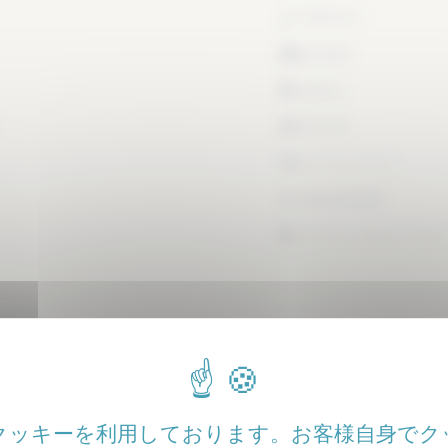
掃除有り
駐車場
管理人
地下室
ルームメイト
自転車置場
パーキングスペース
クッキーを利用しております。お客様自身でク