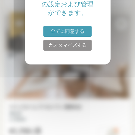
の設定および管理
ができます。
全てに同意する
カスタマイズする
1ベッドルーム アパルトマン 家具付き
30 m²
La Villette
€1,733
/月