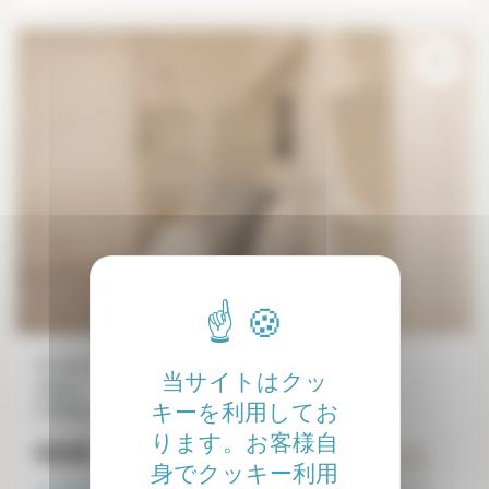
ワンルーム アパルトマン 家具付き
当サイトはクッ
13 m²
キーを利用してお
Le Marais
ります。お客様自
€650
/月
身でクッキー利用