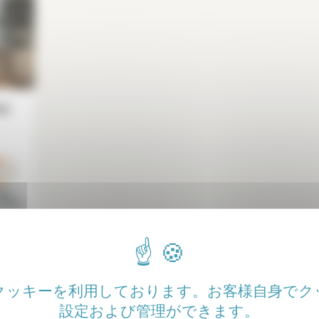
付き
uts-
Seine
ページ 1/1
クッキーを利用しております。お客様自身でク
1
(current)
設定および管理ができます。