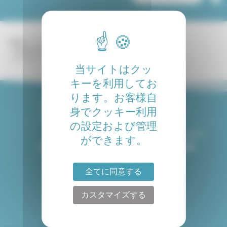
Lodgis
パリ アパルトマン - ロジス
パリ
デュプレックス パリ
Hauts de seine
パリ 92 / Banlieue Sud Ouest Paris
デュプレックス パリ 92 / Banlieue Sud Ouest Paris
当サイトはクッ
キーを利用してお
ります。お客様自
身でクッキー利用
の設定および管理
8ヶ
ニーズにあったサ
ができます。
国語対応
ービスの提供
全てに同意する
4.8/5
カスタマイズする
高い顧客満足度