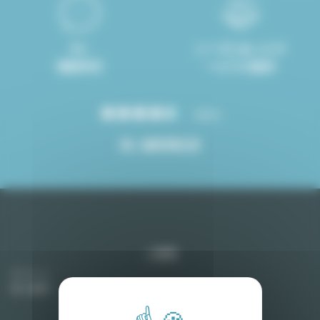
8ヶ
ニーズにあったサ
国語対応
ービスの提供
4.8/5
高い顧客満足度
ご提案
アパート
売り物件