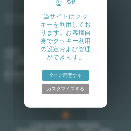
家主
当サイトはクッ
アパートを賃貸に出す
アパートを売却する
キーを利用してお
ります。お客様自
身でクッキー利用
Lodgis
の設定および管理
会社紹介
ができます。
お問い合わせ
よくある質問
ブログ
弊社契約手数料 (英語)
全てに同意する
サイトマップ
カスタマイズする
お問い合わせ
27-29 rue de Choiseul - 75002 Paris