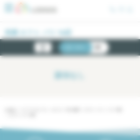
クッキー利用の管理について
売買 ロフト パリ 14区
新物
リスト
地図
件
該当なし
Lodgis
パリ アパルトマン - ロジス
売り物件
ロフト パリ
パリ 14区
ロフト パリ 14区