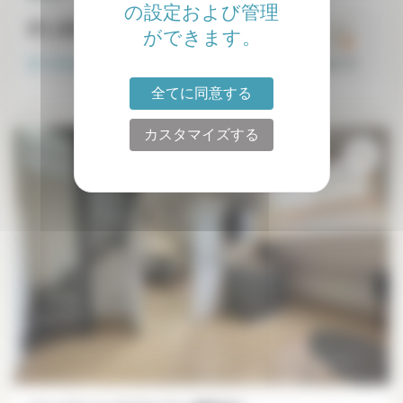
の設定および管理
€1,520
/月
ができます。
01-10-2026
から空き有り
Paris 12°
全てに同意する
カスタマイズする