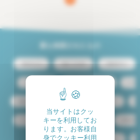
最も検索されたもの
賃貸 Paris 13
賃貸 パリ中心部
高級賃貸 Paris
テラス付き賃貸
学生向け予算スタジオ賃貸
ロフト賃貸
賃貸 Paris 15
プール付き賃貸
ペット可
共
当サイトはクッ
キーを利用してお
1ベッドルームアパート賃貸
家賃貸 Paris
家具付き賃貸 P
ります。お客様自
身でクッキー利用
スタジオ購入 Paris