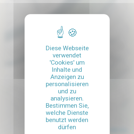
Diese Webseite
verwendet
'Cookies' um
Inhalte und
Anzeigen zu
personalisieren
und zu
analysieren.
Bestimmen Sie,
welche Dienste
benutzt werden
dürfen
Leaflet
| données ©
OpenStreetMap
/ODbL - rendu
OSM France