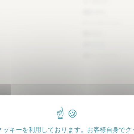
掃除有り
駐車場
インターフォン
管理人
地下室
ルームメイト
クッキーを利用しております。お客様自身でク