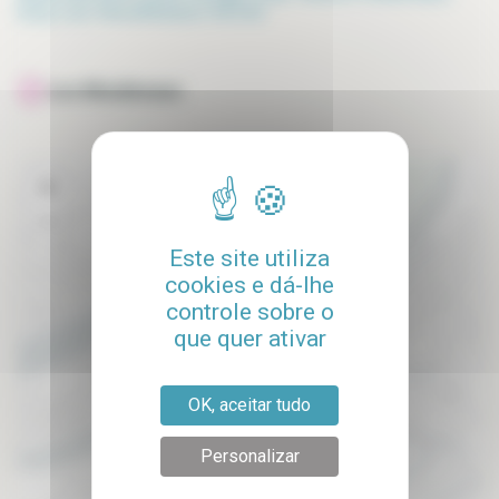
Issy-Les-Moulineaux 92130
Les Moulineaux
+
−
Este site utiliza
cookies e dá-lhe
controle sobre o
que quer ativar
OK, aceitar tudo
Personalizar