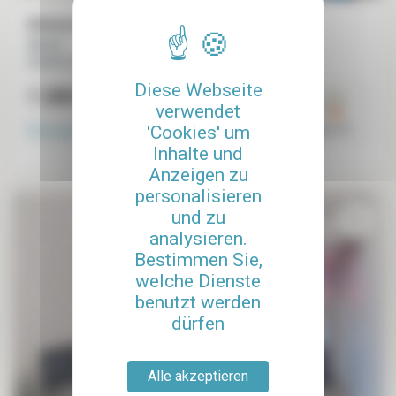
Möbliertes studio
30 m²
Quartier Chinois
Diese Webseite
1 280 €
/Monat
verwendet
'Cookies' um
Frei ab dem
14-02-2027
Paris 13°
Inhalte und
Anzeigen zu
personalisieren
und zu
analysieren.
Bestimmen Sie,
welche Dienste
benutzt werden
dürfen
Alle akzeptieren