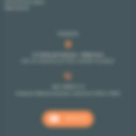
Honorarios (en ingles)
Mapa del sitio
Contacto
27-29 Rue de Choiseul - 75002 Paris
Solo con cita previa: por favor, contacte a su asesor
+33 1 70 39 11 11
Recepción téléfonica de lunes a viernes de 10h00 a 18h00
CONTACTO