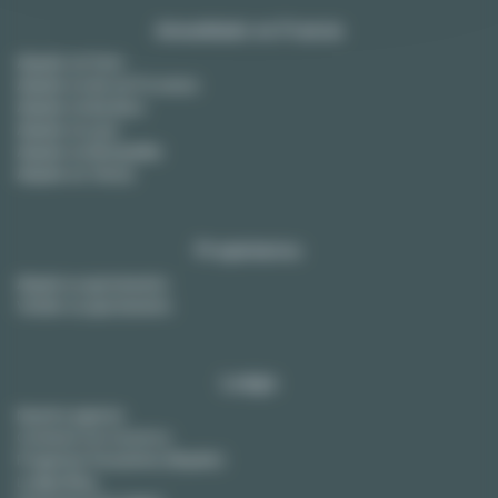
Amueblado en Francia
Alquiler en París
Alquiler en Aix-en-Provence
Alquiler en Burdeos
Alquiler en Lyon
Alquiler en Montpellier
Alquiler en Tolosa
Propietarios
Alquile su apartamento
Vender su apartamento
Lodgis
Nuestra agencia
Contacte con nosotros
Preguntas frecuentes (Alquiler)
Lodgis Blog