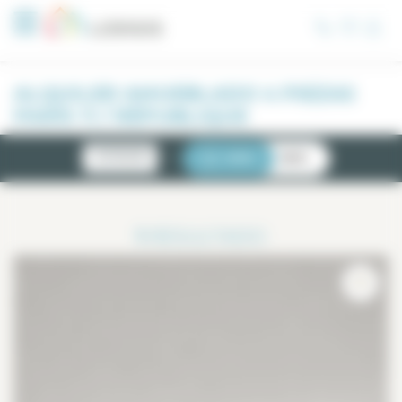
Panel de gestión de cookies
ALQUILER AMUEBLADO 4 PIEZAS
PARÍS 11 / RÉPUBLIQUE
NOVEDADES
LISTA
MAPA
1
RESULTADO