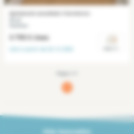
Apartamento amueblado 3 dormitorios
92 m²
République
3 795 €
/mes
Libre a partir del
26-12-2026
Paris 11°
Página 1/1
1
(current)
Más buscados