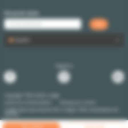
Búsqueda rápida
Español
Siganos
Copyright 1999-2026 Lodgis
política de confidencialidad
Manage your cookies
Lodgis
tiene una nota de
4.8
/
5
segun
7526
comentarios de
clientes
FILTROS
ALERTA EMAIL