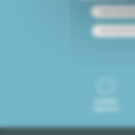
Alquiler de apartam
Venta de apartamen
8 IDIOMAS
HABLADOS