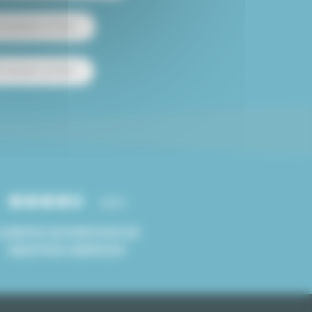
 amueblado en París
e estudios en París
4.8/5
CLIENTES SATISFECHOS DE
NUESTROS SERVICIOS