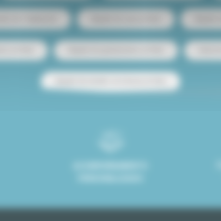
ento de 1 habitación
Alquiler de casa en París
Alquiler
tos en París
Alquiler de apartamentos en París
Venta d
Alquiler de estudio con terraza en París
ACOMPAÑAMIENTO
PERSONALIZADO