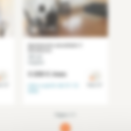
Apartamento amueblado 3
dormitorios
101 m²
Vaugirard
3 200 €
/mes
Libre a partir del
31-12-
is 15°
Paris 15°
2026
Página 1/1
1
(current)