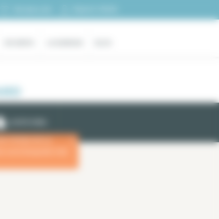
Espacio cliente
Mi selección
EN VENTA
LA AGENCIA
BLOG
ARD
ALERTA EMAIL
las fechas de su
x
ara una búsqueda más