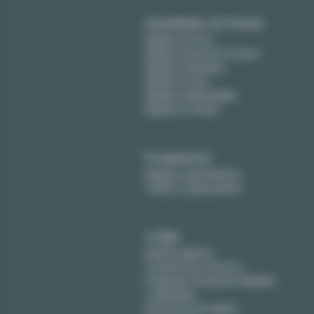
Amueblado en Francia
Alquiler en París
Alquiler en Aix-en-Provence
Alquiler en Burdeos
Alquiler en Lyon
Alquiler en Montpellier
Alquiler en Tolosa
Propietarios
Alquile su apartamento
Vender su apartamento
Lodgis
Nuestra agencia
Contacte con nosotros
Preguntas frecuentes (Alquiler)
Lodgis Blog
Honorarios (en ingles)