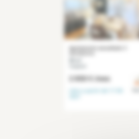
Apartamento amueblado 3
dormitorios
80 m²
Vaugirard
2 850 €
/mes
Libre a partir del
17-04-
Par
2027