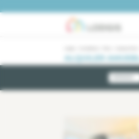
Panel de gestión de cookies
Lodgis
Inmobiliario
Paris
4 piezas París
ALQUILER AMUEBL
NOVEDADES