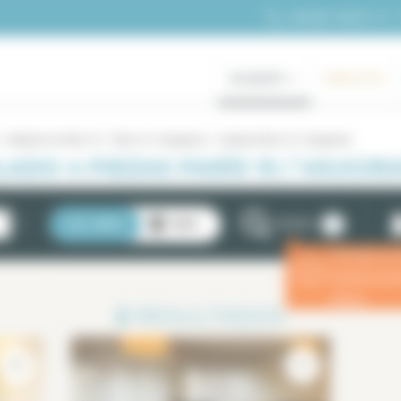
+33 (0)1 70 39 11 11
ALQUILER
GAMA ALTA
Alquiler en París 15
París 15 / Vaugirard
4 piezas París 15 / Vaugirard
ADO 4 PIEZAS PARÍS 15 / VAUGIR
2
LISTA
MAPA
FILTROS
Introduzca 
ⓘ
estancia p
eficaz.
2
RESULTADOS