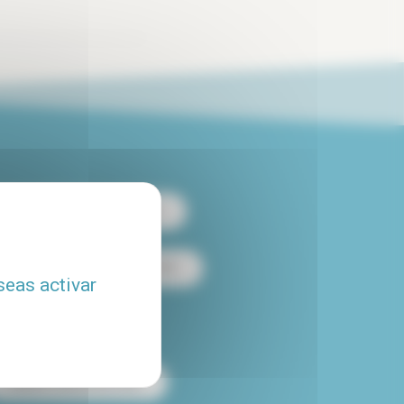
 apartamento de 2 habitaciones
es
Alquiler loft en París
seas activar
Alquiler con piscina
Alquiler temporal en París