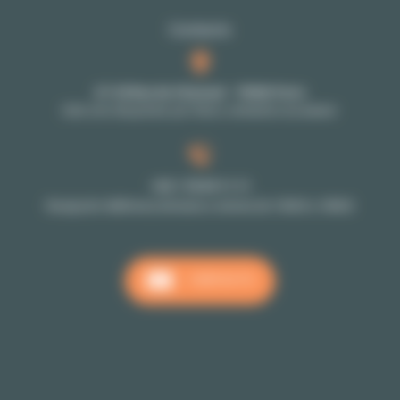
Contacto
27-29 Rue de Choiseul - 75002 Paris
Solo con cita previa: por favor, contacte a su asesor
+33 1 70 39 11 11
Recepción téléfonica de lunes a viernes de 10h00 a 18h00
CONTACTO