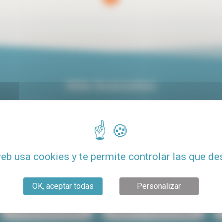
Más buscados
iler centro de París
Alquiler de lujo en París
Alquiler de
Alquiler con terraza
Alquiler de estudio económico para estudiant
web usa cookies y te permite controlar las que de
to barato
Alquiler Le Marais
Alquiler París 15
OK, aceptar todas
Personalizar
Compartir piso en París
Alquiler de estudio en París