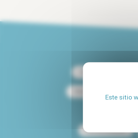
Alquiler París 13
Alqu
Alquiler dúplex en París
Este sitio 
Alquiler de apartamen
Mascotas aceptadas