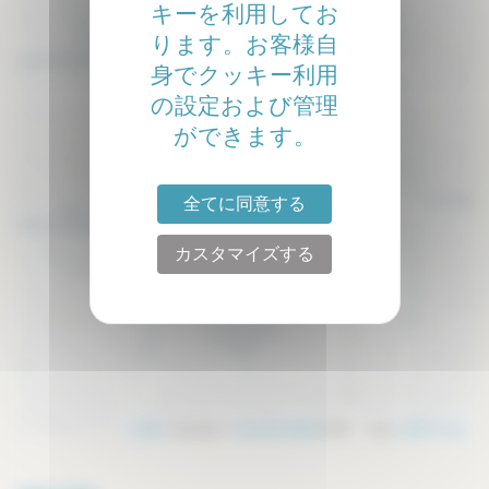
キーを利用してお
ります。お客様自
身でクッキー利用
の設定および管理
ができます。
全てに同意する
カスタマイズする
Leaflet
| données ©
OpenStreetMap
/ODbL - rendu
OSM France