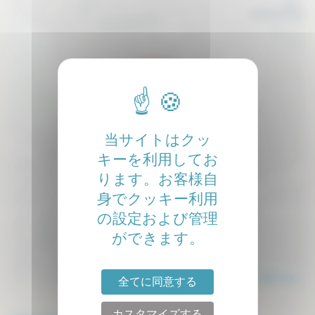
当サイトはクッ
キーを利用してお
ります。お客様自
身でクッキー利用
の設定および管理
ができます。
Leaflet
| données ©
OpenStreetMap
/ODbL - rendu
OSM France
全てに同意する
カスタマイズする