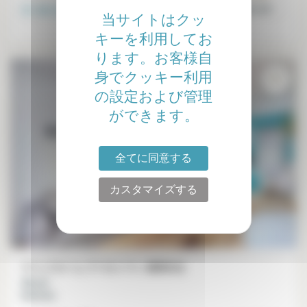
31-05-2027
から空き有り
Paris 20°
当サイトはクッ
キーを利用してお
ります。お客様自
身でクッキー利用
の設定および管理
ができます。
全てに同意する
カスタマイズする
1ベッドルーム アパルトマン 家具付き
35 m²
Belleville