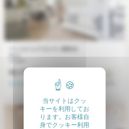
1ベッドルーム アパルトマン 家具付き
50 m²
Trocadéro
€2,170
/月
31-12-2026
から空き有り
Paris 16°
当サイトはクッ
キーを利用してお
ります。お客様自
身でクッキー利用